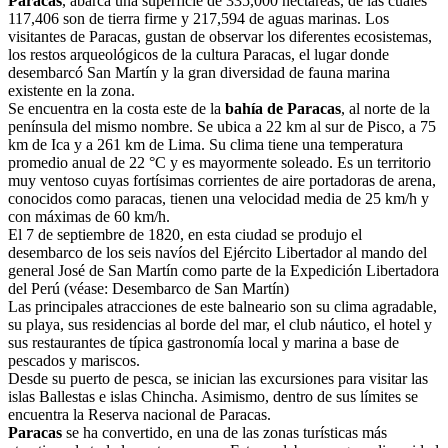
Paracas
, abarca una superficie de 335,000 hectáreas, de las cuales
117,406 son de tierra firme y 217,594 de aguas marinas. Los
visitantes de Paracas, gustan de observar los diferentes ecosistemas,
los restos arqueológicos de la cultura Paracas, el lugar donde
desembarcó San Martín y la gran diversidad de fauna marina
existente en la zona.
Se encuentra en la costa este de la
bahía de Paracas
, al norte de la
península del mismo nombre. Se ubica a 22 km al sur de Pisco, a 75
km de Ica y a 261 km de Lima. Su clima tiene una temperatura
promedio anual de 22 °C y es mayormente soleado. Es un territorio
muy ventoso cuyas fortísimas corrientes de aire portadoras de arena,
conocidos como paracas, tienen una velocidad media de 25 km/h y
con máximas de 60 km/h.
El 7 de septiembre de 1820, en esta ciudad se produjo el
desembarco de los seis navíos del Ejército Libertador al mando del
general José de San Martín como parte de la Expedición Libertadora
del Perú (véase: Desembarco de San Martín)
Las principales atracciones de este balneario son su clima agradable,
su playa, sus residencias al borde del mar, el club náutico, el hotel y
sus restaurantes de típica gastronomía local y marina a base de
pescados y mariscos.
Desde su puerto de pesca, se inician las excursiones para visitar las
islas Ballestas e islas Chincha. Asimismo, dentro de sus límites se
encuentra la Reserva nacional de Paracas.
Paracas
se ha convertido, en una de las zonas turísticas más