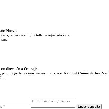
y Año Nuevo.
ero, lentes de sol y botella de agua adicional.
 sur.
 con dirección a
Ocucaje
.
 para luego hacer una caminata, que nos llevará al
Cañón de los Perd
ón
.
Enviar consulta