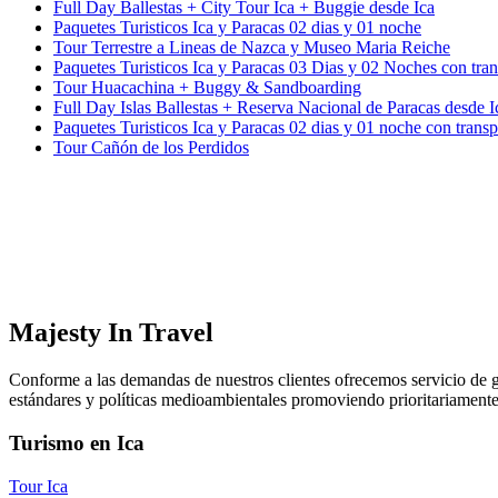
Full Day Ballestas + City Tour Ica + Buggie desde Ica
Paquetes Turisticos Ica y Paracas 02 dias y 01 noche
Tour Terrestre a Lineas de Nazca y Museo Maria Reiche
Paquetes Turisticos Ica y Paracas 03 Dias y 02 Noches con tra
Tour Huacachina + Buggy & Sandboarding
Full Day Islas Ballestas + Reserva Nacional de Paracas desde I
Paquetes Turisticos Ica y Paracas 02 dias y 01 noche con trans
Tour Cañón de los Perdidos
Majesty In Travel
Conforme a las demandas de nuestros clientes ofrecemos servicio de gu
estándares y políticas medioambientales promoviendo prioritariament
Turismo en Ica
Tour Ica